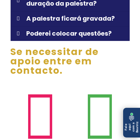
duração da palestra?
A palestra ficará gravada?
Poderei colocar questões?
Se necessitar de
apoio entre em
contacto.
💬
Beatriz
com a
Fale
aqui