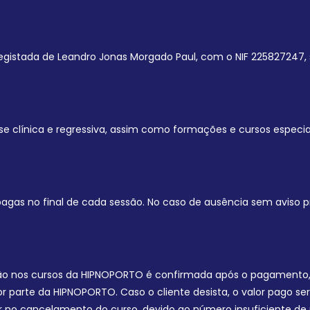
egistada de Leandro Jonas Morgado Paul, com o NIF 225827247, 
e clínica e regressiva, assim como formações e cursos especia
 pagas no final de cada sessão. No caso de ausência sem aviso p
ão nos cursos da HIPNOPORTO é confirmada após o pagamento, g
rte da HIPNOPORTO. Caso o cliente desista, o valor pago será 
ar no cancelamento do curso, devido ao número insuficiente de 