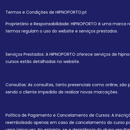
Termos e Condições de HIPNOPORTO.pt
Proprietário e Responsabilidade: HIPNOPORTO é uma marca r
termos regulam o uso do website e serviços prestados.
Serviços Prestados: A HIPNOPORTO oferece serviços de hipnos
cursos estão detalhadas no website.
Consultas: As consultas, tanto presenciais como online, são
sendo o cliente impedido de realizar novas marcações.
Política de Pagamento e Cancelamento de Cursos: A inscriç
reembolsado apenas em caso de cancelamento do curso por pa
uma única vez. No entanto, se a desistência do aluno result