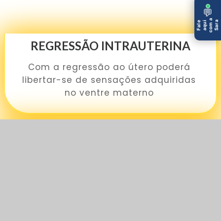
💬
com a
Sara
Fale
aqui
REGRESSÃO INTRAUTERINA
Com a regressão ao útero poderá
libertar-se de sensações adquiridas
no ventre materno
REGRESSÃO ANCESTRAL
Conecte-se profundamente com a
sua história ancestral e compreenda
as ligações e liberte emoções.